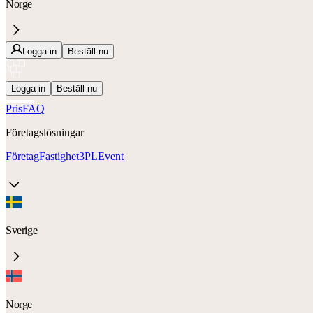
Norge
Logga in
Beställ nu
Logga in
Beställ nu
Pris
FAQ
Företagslösningar
Företag
Fastighet
3PL
Event
Sverige
Norge