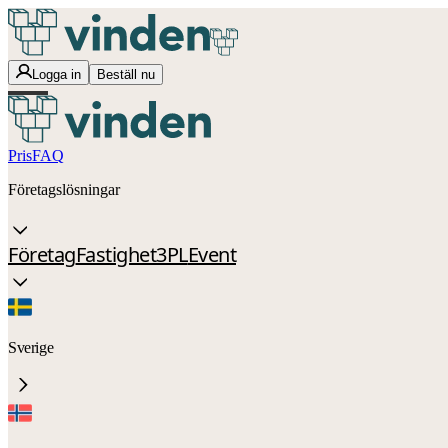
Logga in
Beställ nu
Pris
FAQ
Företagslösningar
Företag
Fastighet
3PL
Event
Sverige